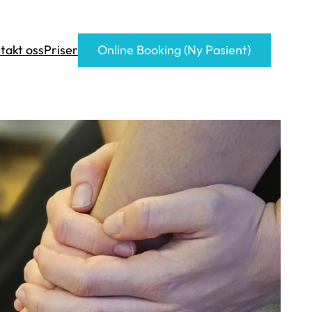
takt oss
Priser
Online Booking (Ny Pasient)