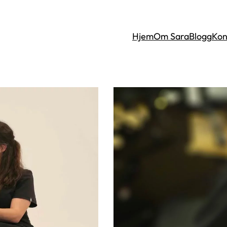
Hjem
Om Sara
Blogg
Kon